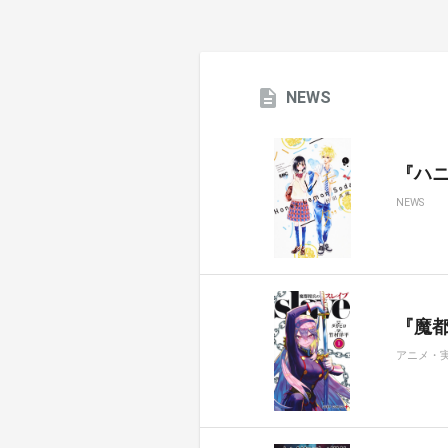
NEWS
『ハ
NEWS
『魔都
アニメ・