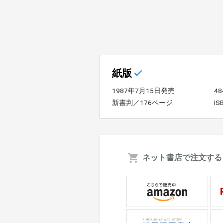
紙版
1987年7月15日発売
4
新書判／176ページ
IS
ネット書店で注文する