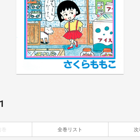
1
前巻
全巻リスト
次