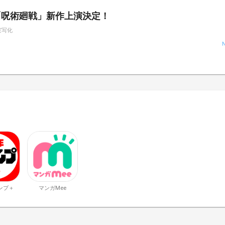
「呪術廻戦」新作上演決定！
実写化
ンプ＋
マンガMee