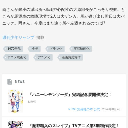
両さんが銀座の派出所へ転勤!?心配性の大原部長がこっそり視察。と
ころが馬運車の故障現場で2人は大ゲンカ、馬が逃げ出し周辺は大パ
ニック。両さん、今度はまた違う所へ左遷されるのでは!?
週刊少年ジャンプ
掲載
1970年代
少年
ドラマ化
実写映画化
アニメ映画化
アニメ化
漫画賞受賞作
NEWS
『ハニーレモンソーダ』完結記念展開催決定！
NEWS
NEWS 集英社の本 公式
2026年8月4日
『魔都精兵のスレイブ』TVアニメ第3期制作決定！