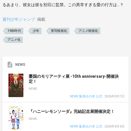
るあまり、彼女は彼を別荘に監禁。この異常すぎる愛の行方は…？
週刊少年ジャンプ
掲載
1980年代
少年
実写映画化
アニメ映画化
アニメ化
NEWS
憂国のモリアーティ展 -10th anniversary-開催決
定！
NEWS
NEWS 集英社の本 公式
2026年8月7日
『ハニーレモンソーダ』完結記念展開催決定！
NEWS
NEWS 集英社の本 公式
2026年8月4日