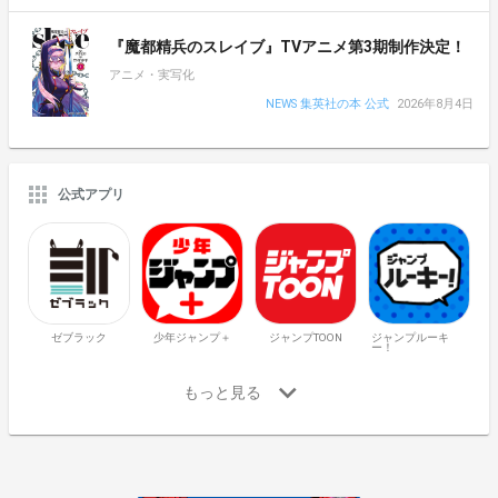
『魔都精兵のスレイブ』TVアニメ第3期制作決定！
アニメ・実写化
NEWS 集英社の本 公式
2026年8月4日
公式アプリ
ゼブラック
少年ジャンプ＋
ジャンプTOON
ジャンプルーキ
ー！