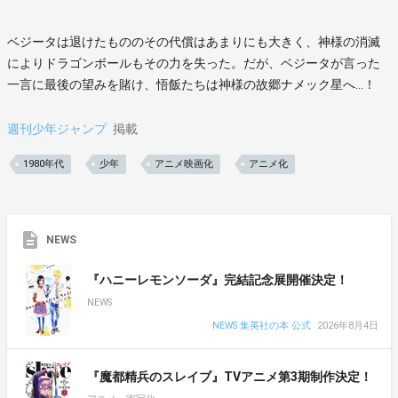
ベジータは退けたもののその代償はあまりにも大きく、神様の消滅
によりドラゴンボールもその力を失った。だが、ベジータが言った
一言に最後の望みを賭け、悟飯たちは神様の故郷ナメック星へ…！
週刊少年ジャンプ
掲載
1980年代
少年
アニメ映画化
アニメ化
NEWS
『ハニーレモンソーダ』完結記念展開催決定！
NEWS
NEWS 集英社の本 公式
2026年8月4日
『魔都精兵のスレイブ』TVアニメ第3期制作決定！