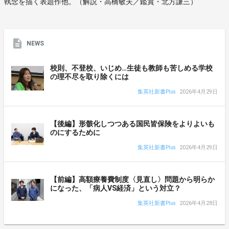
執念を描く表題作他。（解説・高橋敏夫／鑑賞・北方謙三）
NEWS
校則、不登校、いじめ…生徒も教師も苦しめる学校
の理不尽を取り除くには
集英社新書Plus
2026年4月29日
【後編】形骸化しつつある国民皆保険をよりよいも
のにするために
集英社新書Plus
2026年4月29日
【前編】高額療養費制度〈見直し〉問題から明らか
になった、「病人VS経済」という対立？
集英社新書Plus
2026年4月28日