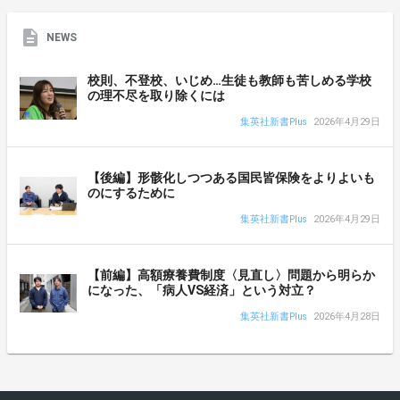
NEWS
校則、不登校、いじめ…生徒も教師も苦しめる学校
の理不尽を取り除くには
集英社新書Plus
2026年4月29日
【後編】形骸化しつつある国民皆保険をよりよいも
のにするために
集英社新書Plus
2026年4月29日
【前編】高額療養費制度〈見直し〉問題から明らか
になった、「病人VS経済」という対立？
集英社新書Plus
2026年4月28日