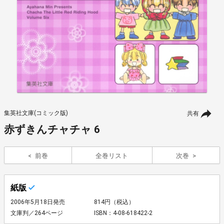
集英社文庫(コミック版)
共有
赤ずきんチャチャ 6
前巻
全巻リスト
次巻
紙版
2006年5月18日発売
814円（税込）
文庫判／264ページ
ISBN：4-08-618422-2