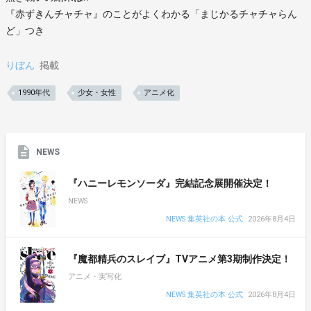
『赤ずきんチャチャ』のことがよくわかる「まじかるチャチャらん
ど」つき
りぼん
掲載
1990年代
少女・女性
アニメ化
NEWS
『ハニーレモンソーダ』完結記念展開催決定！
NEWS
NEWS 集英社の本 公式
2026年8月4日
『魔都精兵のスレイブ』TVアニメ第3期制作決定！
アニメ・実写化
NEWS 集英社の本 公式
2026年8月4日