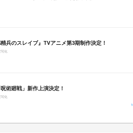
精兵のスレイブ』TVアニメ第3期制作決定！
実写化
「呪術廻戦」新作上演決定！
実写化