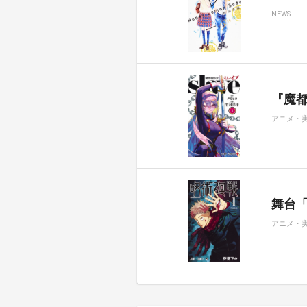
NEWS
『魔都
アニメ・
舞台
アニメ・