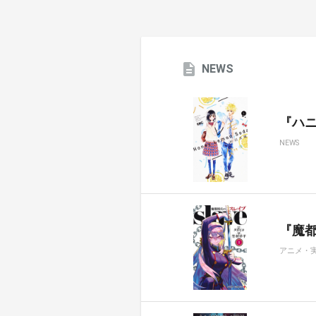
NEWS
『ハ
NEWS
『魔都
アニメ・