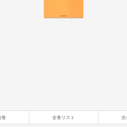
前巻
全巻リスト
次