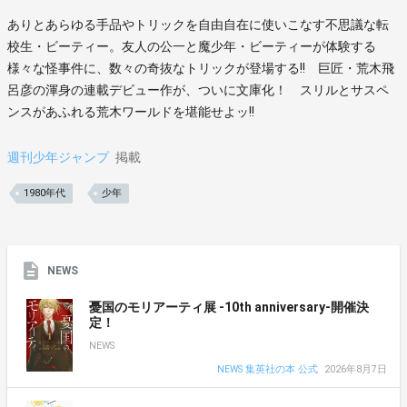
ありとあらゆる手品やトリックを自由自在に使いこなす不思議な転
校生・ビーティー。友人の公一と魔少年・ビーティーが体験する
様々な怪事件に、数々の奇抜なトリックが登場する!! 巨匠・荒木飛
呂彦の渾身の連載デビュー作が、ついに文庫化！ スリルとサスペ
ンスがあふれる荒木ワールドを堪能せよッ!!
週刊少年ジャンプ
掲載
1980年代
少年
NEWS
憂国のモリアーティ展 -10th anniversary-開催決
定！
NEWS
NEWS 集英社の本 公式
2026年8月7日