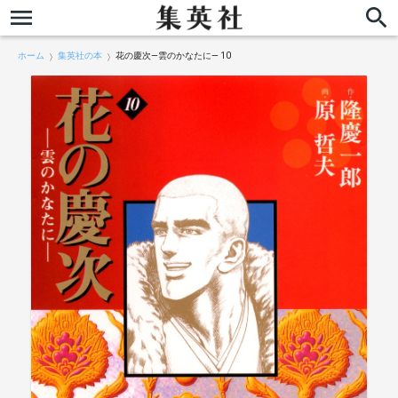
ホーム
集英社の本
花の慶次―雲のかなたに― 10