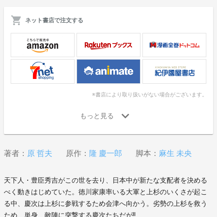
ネット書店で注文する
※書店により取り扱いがない場合がございます。
著者：
原 哲夫
原作：
隆 慶一郎
脚本：
麻生 未央
天下人・豊臣秀吉がこの世を去り、日本中が新たな支配者を決める
べく動きはじめていた。徳川家康率いる大軍と上杉のいくさが起こ
る中、慶次は上杉に参戦するため会津へ向かう。劣勢の上杉を救う
ため、単身、敵陣に突撃する慶次たちだが!!