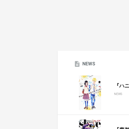
NEWS
『ハ
NEWS