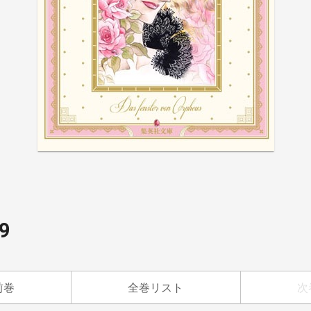
9
前巻
全巻リスト
次