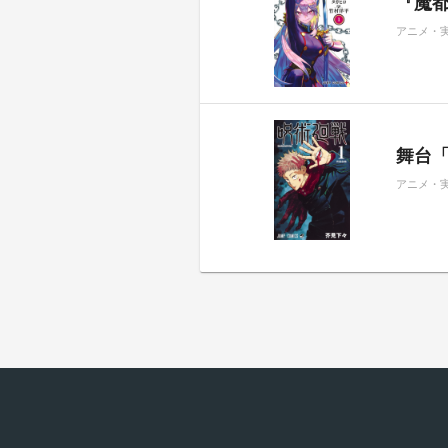
『魔都
アニメ・
舞台
アニメ・