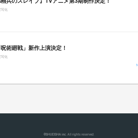
精兵のスレイブ』TVアニメ第3期制作決定！
実写化
「呪術廻戦」新作上演決定！
実写化
©
SHUEISHA inc.
All rights reserved.