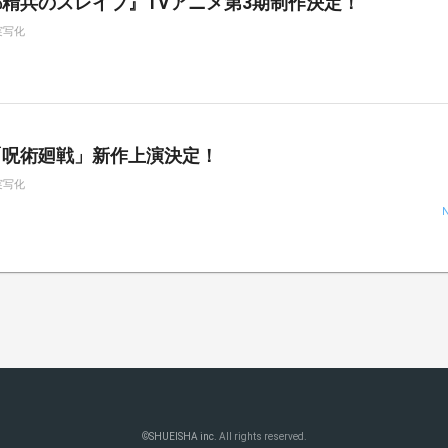
精兵のスレイブ』TVアニメ第3期制作決定！
実写化
「呪術廻戦」新作上演決定！
実写化
©
SHUEISHA inc.
All rights reserved.