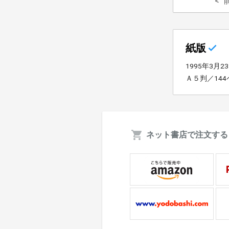
紙版
1995年3月2
Ａ５判／14
ネット書店で注文する