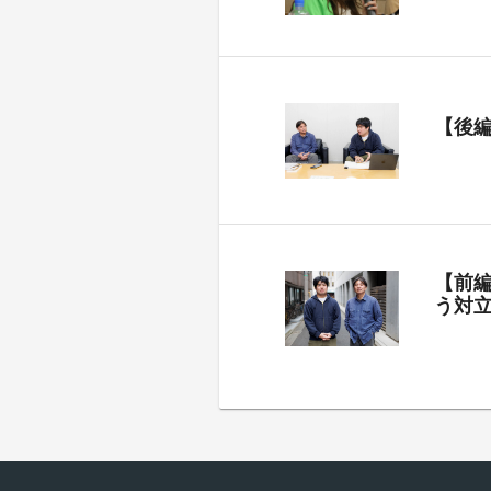
【後
【前
う対