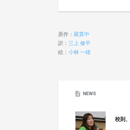
原作：
羅貫中
訳：
三上 修平
絵：
小林 一雄
NEWS
校則