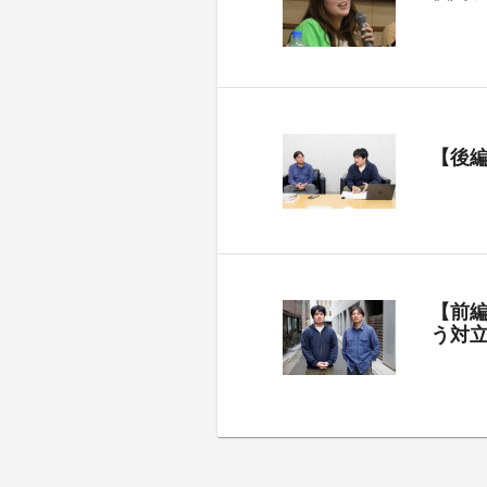
【後
【前
う対