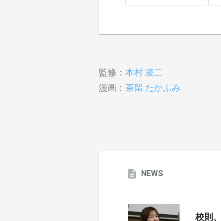
監修：
本村 凌二
漫画：
茶留 たかふみ
NEWS
校則