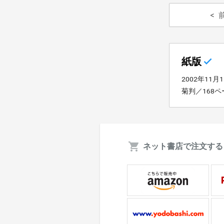
紙版
2002年11月
菊判／168ペ
ネット書店で注文する