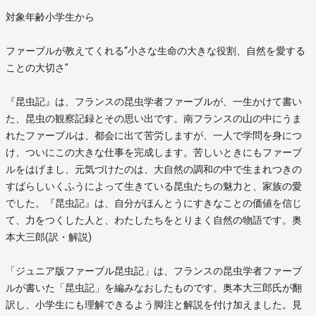
対象年齢小学生から
ファーブルが教えてくれる“小さな生命の大きな役割、自然を愛する
ことの大切さ"
『昆虫記』は、フランスの昆虫学者ファーブルが、一生かけて書い
た、昆虫の観察記録とその思い出です。南フランスの山の中にうま
れたファーブルは、都会に出て苦労しますが、一人で学問を身につ
け、ついにこの大きな仕事を完成します。苦しいときにもファーブ
ルをはげまし、元気づけたのは、大自然の調和の中で生まれつきの
すばらしいくふうによって生きている昆虫たちの魅力と、家族の愛
でした。『昆虫記』は、自分がほんとうにすきなことの価値を信じ
て、力をつくした人と、わたしたちをとりまく自然の物語です。奥
本大三郎(訳・解説)
「ジュニア版ファーブル昆虫記」は、フランスの昆虫学者ファーブ
ルが書いた「昆虫記」を編みなおしたものです。奥本大三郎氏が翻
訳し、小学生にも理解できるよう脚注と解説を付け加えました。見