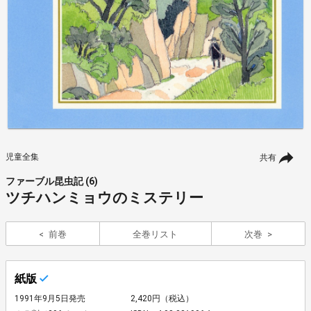
児童全集
共有
ファーブル昆虫記 (6)
ツチハンミョウのミステリー
前巻
全巻リスト
次巻
紙版
1991年9月5日発売
2,420円（税込）