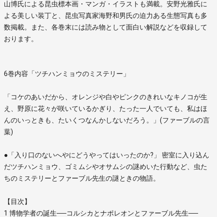
山博氏による昆虫標本画・マンガ・イラストも満載。安野光雅氏に
よる美しい装丁と、昆虫写真家海野和男氏の迫力ある生態写真も多
数掲載。また、各巻末には読み物として面白い解説などを収録して
おります。
6巻内容「ツチハンミョウのミステリー」
「コケのあいだから、オレンジや白やピンクのきれいなキノコが生
え、野原に花々が咲いているかぎり、たった一人でいても、私はほ
んのいっときも、たいくつなんかしないだろう。」(ファーブルの言
葉)
●「入り口のないへやにどうやってはいったのか?」 密室に入り込ん
だツチハンミョウ、ゴミムシやオサムシの謎めいた行動など、虫た
ちのミステリーとファーブル先生の謎ときの物語。
【目次】
1 博物学者の誕生──コルシカとナポレオンとファーブル先生──