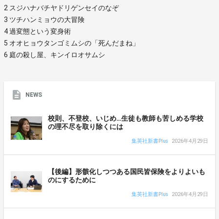
2 スジハナバチヤドリゲンセイのなぞ
3 ツチハンミョウの大冒険
4 過変態という変身術
5 オオヒョウタンゴミムシの「死んだまね」
6 庭の殺し屋、キンイロオサムシ
NEWS
校則、不登校、いじめ…生徒も教師も苦しめる学校
の理不尽を取り除くには
集英社新書Plus
2026年4月29日
【後編】形骸化しつつある国民皆保険をよりよいも
のにするために
集英社新書Plus
2026年4月29日