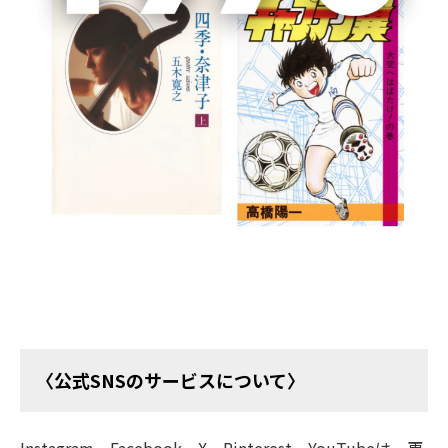
2014年3月にスタートした「OurAge」は、2025年12月7
日を最終更新日とし、2026年5月29日15時に全サービス
を終了いたしました。
「OurAge」の記事の一部は、集英社の50代女性向けの
Webサイト「
Webエクラ
」に移管されております。
今後は「Webエクラ」をご愛顧のほど、よろしくお願い
いたします。
〈公式SNSのサービスについて〉