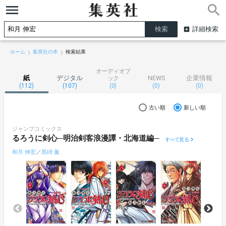
詳細検索
ホーム
集英社の本
検索結果
オーディオブ
紙
デジタル
NEWS
企業情報
ック
(112)
(107)
(0)
(0)
(0)
古い順
新しい順
ジャンプコミックス
るろうに剣心─明治剣客浪漫譚・北海道編─
すべて見る
和月 伸宏
／
黒碕 薫