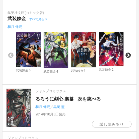
集英社文庫(コミック版)
武装錬金
すべて見る
和月 伸宏
武装錬金 2
武装錬金 
武装錬金 5
武装錬金 3
武装錬金 4
試し読
ジャンプコミックス
るろうに剣心 裏幕―炎を統べる―
和月 伸宏
／
黒碕 薫
2014年10月3日発売
試し読みあり
ジャンプコミックス