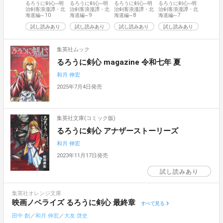
るろうに
るろうに剣心─明
るろうに剣心─明
るろうに剣心─明
るろうに剣心─明
治剣客浪
治剣客浪漫譚・北
治剣客浪漫譚・北
治剣客浪漫譚・北
治剣客浪漫譚・北
海道編─ 
海道編─ 10
海道編─ 9
海道編─ 8
海道編─ 7
試し読
試し読みあり
試し読みあり
試し読みあり
試し読みあり
集英社ムック
るろうに剣心 magazine 令和七年 夏
和月 伸宏
2025年7月4日発売
集英社文庫(コミック版)
るろうに剣心 アナザーストーリーズ
和月 伸宏
2023年11月17日発売
試し読みあり
集英社オレンジ文庫
映画ノベライズ るろうに剣心 最終章
すべて見る
田中 創
／
和月 伸宏
／
大友 啓史