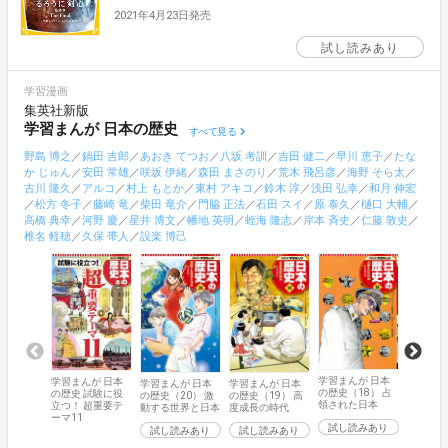
2021年4月23日発売
試し読みあり
学習漫画
集英社新版
学習まんが 日本の歴史
すべて見る
野島 博之
／
鍋田 吉郎
／
あおき てつお
／
八坂 考訓
／
吉田 健二
／
早川 恵子
／
たな
か じゅん
／
安田 常雄
／
咲坂 伊緒
／
森田 まさのり
／
荒木 飛呂彦
／
海野 そら太
／
古川 隆久
／
アルコ
／
村上 もとか
／
東村 アキコ
／
鈴木 淳
／
浅田 弘幸
／
和月 伸宏
／
松方 冬子
／
藤崎 竜
／
柴田 竜介
／
門脇 正法
／
石田 スイ
／
原 泰久
／
樋口 大輔
／
高橋 典幸
／
河野 慶
／
星井 博文
／
幡地 英明
／
蛭海 隆志
／
岸本 斉史
／
仁藤 敦史
／
椎名 軽穂
／
久保 帯人
／
設楽 博己
学習まんが 日本
学習まんが 日本
学習まんが 日本
学習まん
学習まんが 日本
の歴史（18） 占
の歴史 試験に役
の歴史（20） 激
の歴史（1
の歴史（19） 高
領された日本
立つ！ 超重要テ
動する世界と日本
二次世界
度成長の時代
ーマ11
試し読みあり
試し読みあり
試し読
試し読みあり