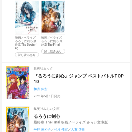
映画ノベライズ
映画ノベライズ
るろうに剣心 最
るろうに剣心 最
終章 The Beginni
終章 The Final
ng
試し読みあり
試し読みあり
集英社ムック
『るろうに剣心』ジャンプ ベストバトルTOP
10
和月 伸宏
2021年5月1日発売
集英社みらい文庫
るろうに剣心
最終章 The Final 映画ノベライズ みらい文庫版
平林 佐和子
／
和月 伸宏
／
大友 啓史