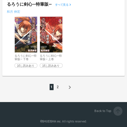
るろうに剣心―特筆版―
すべて見る
和月 伸宏
るろうに剣心―特
るろうに剣心―特
筆版― 下巻
筆版― 上巻
試し読みあり
試し読みあり
navigate_next
1
2
arrow_upward
Back to Top
©
SHUEISHA inc.
All rights reserved.