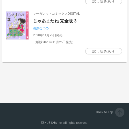
試し読みあり
マーガレットコミックスDIGITAL
じゃあまたね 完全版 3
清原なつの
2020年11月25日発売
（紙版2020年11月25日発売）
試し読みあり
arrow_upward
Back to Top
©
SHUEISHA inc.
All rights reserved.