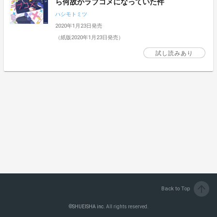
ら何故かラブコメになっていた件
ハシモトミツ
2020年1月23日発売
（紙版2020年1月23日発売）
試し読みあり
arrow_upward
Back to Top
©
SHUEISHA inc.
All rights reserved.