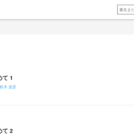
て 1
鈴木 道彦
て 2