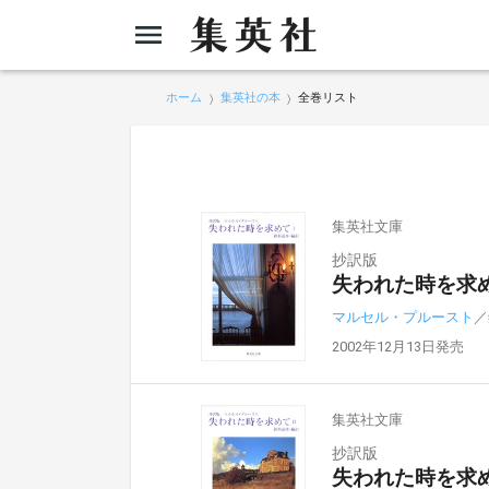
ホーム
集英社の本
全巻リスト
集英社文庫
抄訳版
失われた時を求め
マルセル・プルースト
／
2002年12月13日発売
集英社文庫
抄訳版
失われた時を求め