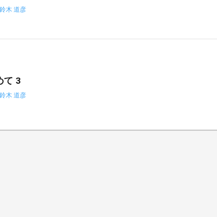
鈴木 道彦
て 3
鈴木 道彦