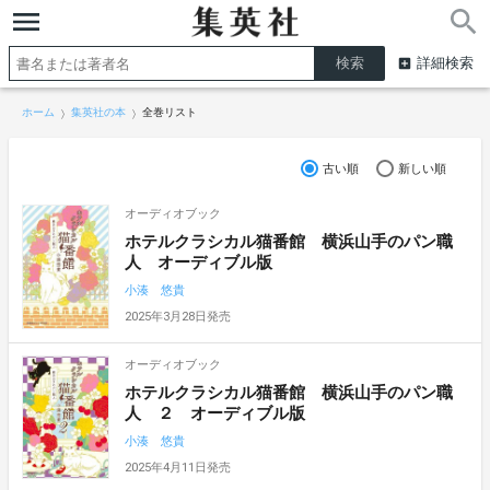
詳細検索
ホーム
集英社の本
全巻リスト
古い順
新しい順
オーディオブック
ホテルクラシカル猫番館 横浜山手のパン職
人 オーディブル版
小湊 悠貴
2025年3月28日発売
オーディオブック
ホテルクラシカル猫番館 横浜山手のパン職
人 ２ オーディブル版
小湊 悠貴
2025年4月11日発売