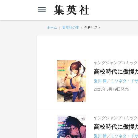
ホーム
集英社の本
全巻リスト
ヤングジャンプコミック
高校時代に傲慢
兎川 律
／
ミソネタ・ド
2025年5月19日発売
ヤングジャンプコミック
高校時代に傲慢
兎川 律
／
ミソネタ・ド