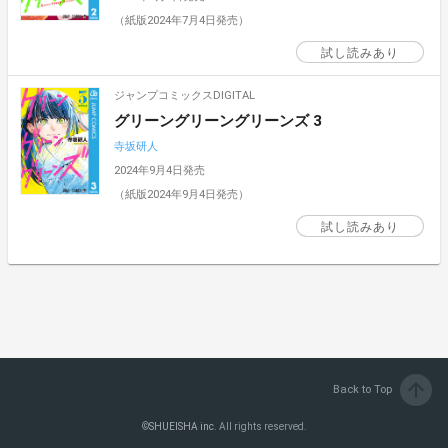
（紙版2024年7月4日発売）
試し読みあり
ジャンプコミックスDIGITAL
グリーングリーングリーンズ 3
寺坂研人
2024年9月4日発売
（紙版2024年9月4日発売）
試し読みあり
arrow_upward
Back to Top
©
SHUEISHA inc.
All rights reserved.