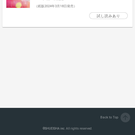
（紙版2024年3月18日発売）
試し読みあり
arrow_upward
Back to Top
©
SHUEISHA inc.
All rights reserved.