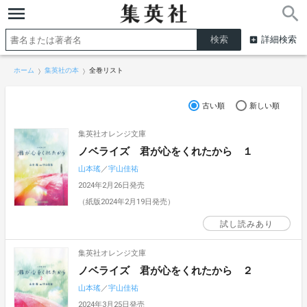
詳細検索
ホーム
集英社の本
全巻リスト
古い順
新しい順
集英社オレンジ文庫
ノベライズ 君が心をくれたから １
山本瑤
／
宇山佳祐
2024年2月26日発売
（紙版2024年2月19日発売）
試し読みあり
集英社オレンジ文庫
ノベライズ 君が心をくれたから ２
山本瑤
／
宇山佳祐
2024年3月25日発売