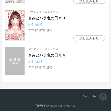
試し読みあり
マーガレットコミックス
きみとバラ色の日々 3
ひろ ちひろ
2026年3月24日発売
試し読みあり
マーガレットコミックス
きみとバラ色の日々 4
ひろ ちひろ
2026年8月25日発売
arrow_upward
Back to Top
©
SHUEISHA inc.
All rights reserved.