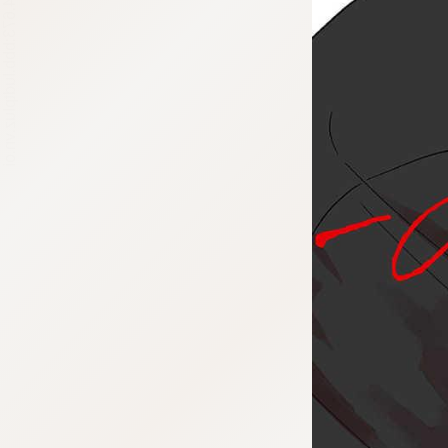
tqigf:5.916.4.673:bbb.ludtpluz.vn.oi