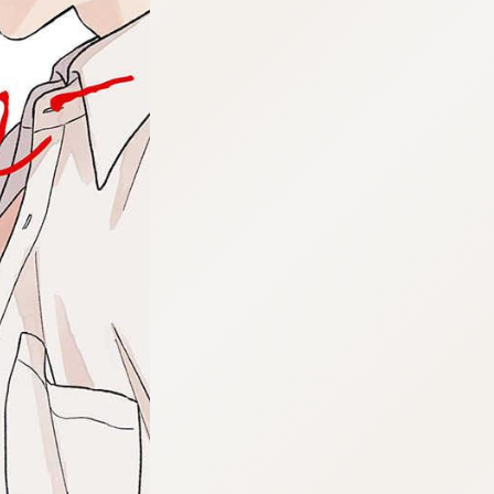
tqigf:5.916.4.673:bbb.ludtpluz.vn.oi