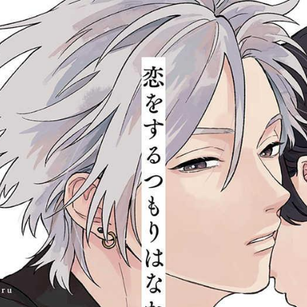
tqigf:5.916.4.673:bbb.ludtpluz.vn.oi