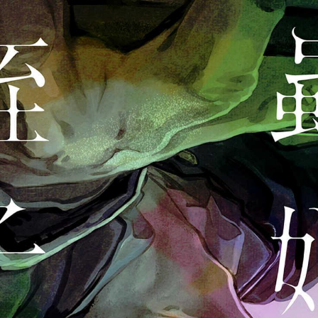
tqigf:5.916.4.673:bbb.ludtpluz.vn.oi