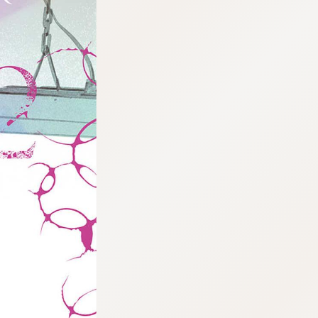
tqigf:5.916.4.673:bbb.ludtpluz.vn.oi