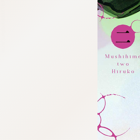
tqigf:5.916.4.673:bbb.ludtpluz.vn.oi