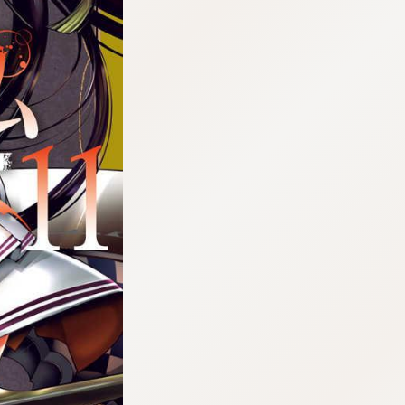
tqigf:5.916.4.673:bbb.ludtpluz.vn.oi