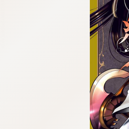
tqigf:5.916.4.673:bbb.ludtpluz.vn.oi