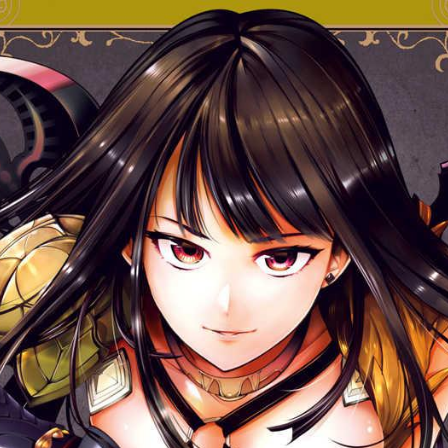
tqigf:5.916.4.673:bbb.ludtpluz.vn.oi