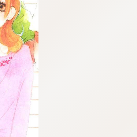
tqigf:5.916.4.673:bbb.ludtpluz.vn.oi