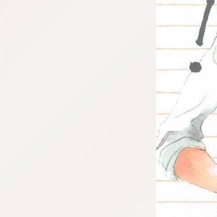
tqigf:5.916.4.673:bbb.ludtpluz.vn.oi