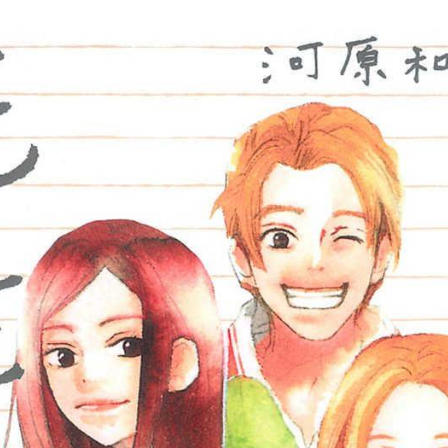
tqigf:5.916.4.673:bbb.ludtpluz.vn.oi