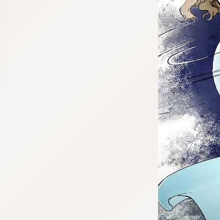
tqigf:5.916.4.673:bbb.ludtpluz.vn.oi