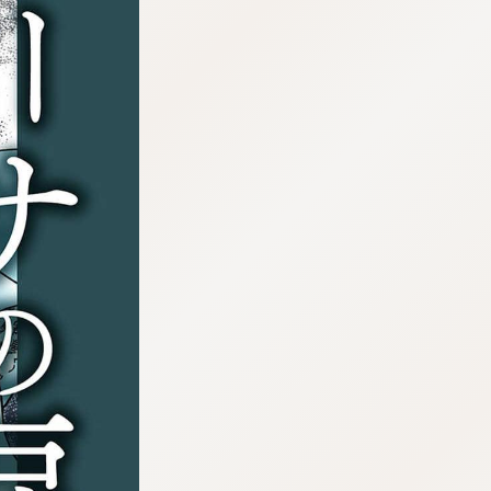
tqigf:5.916.4.673:bbb.ludtpluz.vn.oi