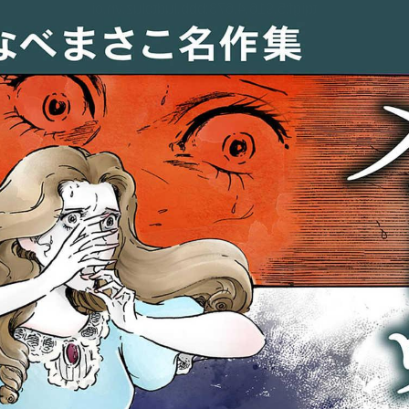
tqigf:5.916.4.673:bbb.ludtpluz.vn.oi