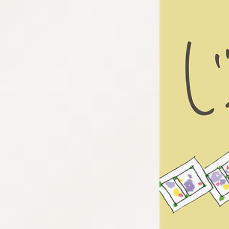
tqigf:5.916.4.673:bbb.ludtpluz.vn.oi