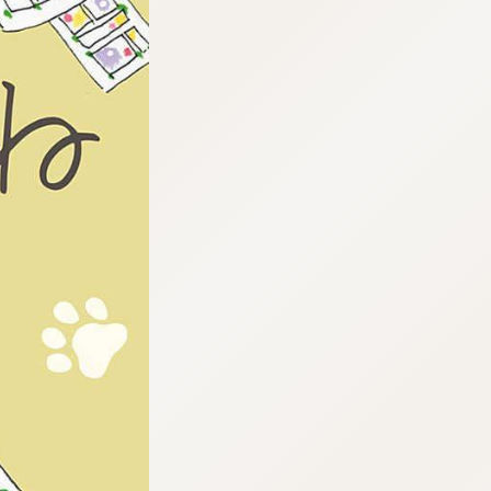
tqigf:5.916.4.673:bbb.ludtpluz.vn.oi