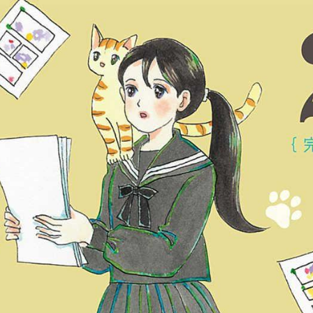
tqigf:5.916.4.673:bbb.ludtpluz.vn.oi