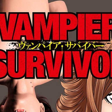
tqigf:5.916.4.673:bbb.ludtpluz.vn.oi