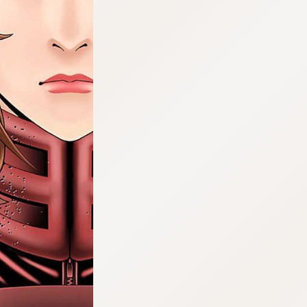
tqigf:5.916.4.673:bbb.ludtpluz.vn.oi