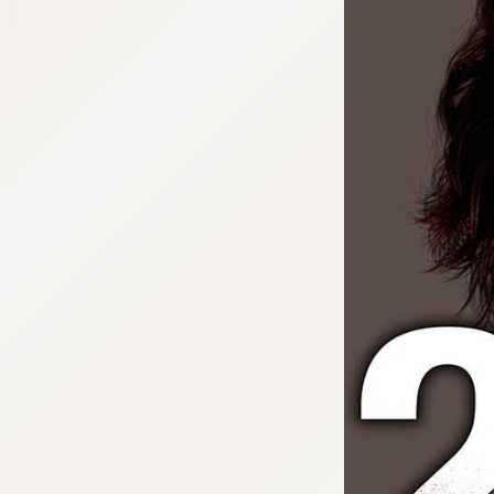
tqigf:5.916.4.673:bbb.ludtpluz.vn.oi