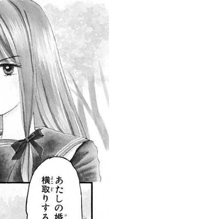
tqigf:5.916.4.673:bbb.ludtpluz.vn.oi