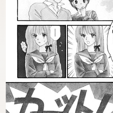
tqigf:5.916.4.673:bbb.ludtpluz.vn.oi