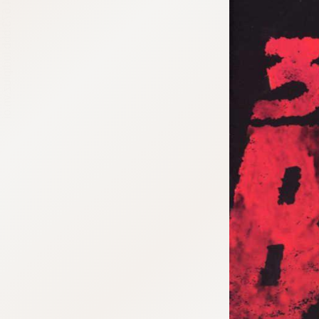
tqigf:5.916.4.673:bbb.ludtpluz.vn.oi