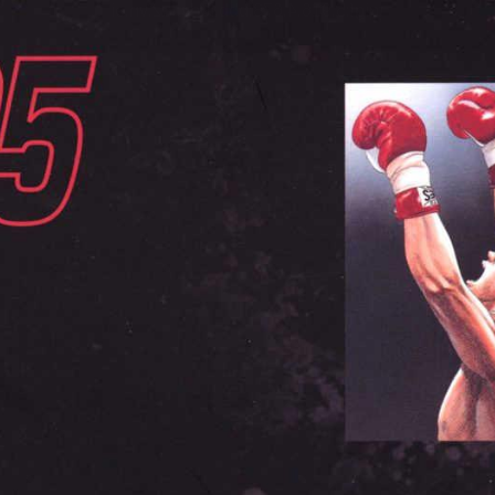
tqigf:5.916.4.673:bbb.ludtpluz.vn.oi