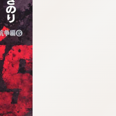
tqigf:5.916.4.673:bbb.ludtpluz.vn.oi