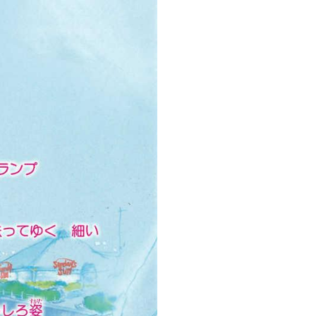
tqigf:5.916.4.673:bbb.ludtpluz.vn.oi