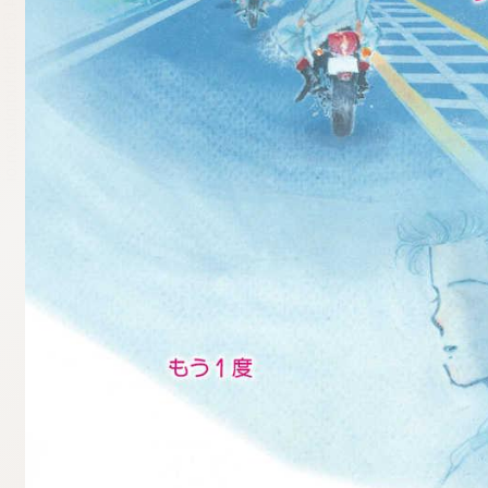
tqigf:5.916.4.673:bbb.ludtpluz.vn.oi