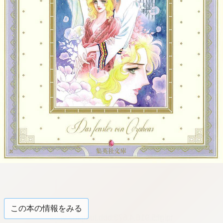
この本の情報をみる
tqigf:5.916.4.673:bbb.ludtpluz.vn.oi