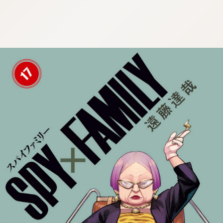
tqigf:5.916.4.673:bbb.ludtpluz.vn.oi
tqigf:5.916.4.673:bbb.ludtpluz.vn.oi
tqigf:5.916.4.673:bbb.ludtpluz.vn.oi