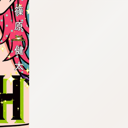
tqigf:5.916.4.673:bbb.ludtpluz.vn.oi