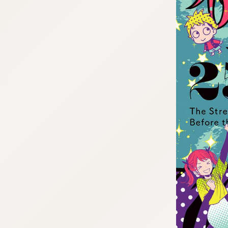
tqigf:5.916.4.673:bbb.ludtpluz.vn.oi