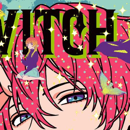
tqigf:5.916.4.673:bbb.ludtpluz.vn.oi