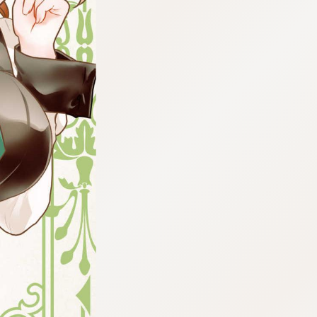
tqigf:5.916.4.673:bbb.ludtpluz.vn.oi