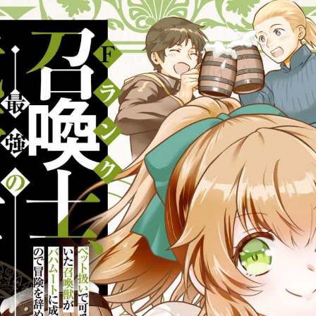
tqigf:5.916.4.673:bbb.ludtpluz.vn.oi