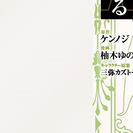
tqigf:5.916.4.673:bbb.ludtpluz.vn.oi