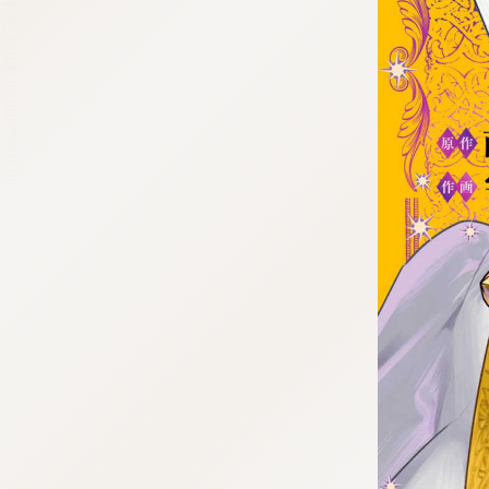
tqigf:5.916.4.673:bbb.ludtpluz.vn.oi