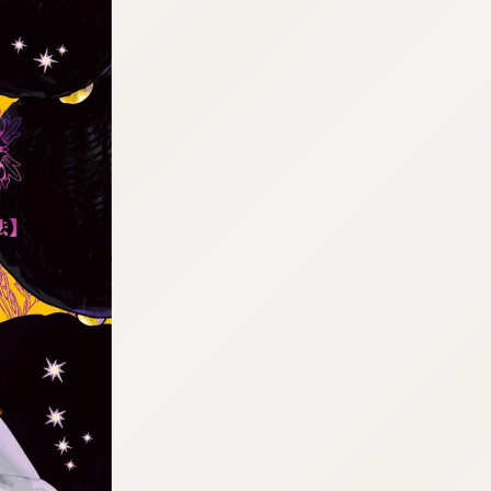
tqigf:5.916.4.673:bbb.ludtpluz.vn.oi