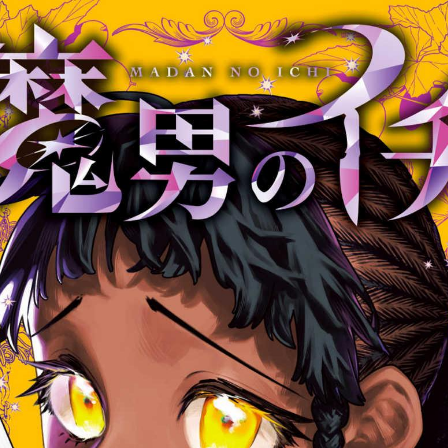
tqigf:5.916.4.673:bbb.ludtpluz.vn.oi