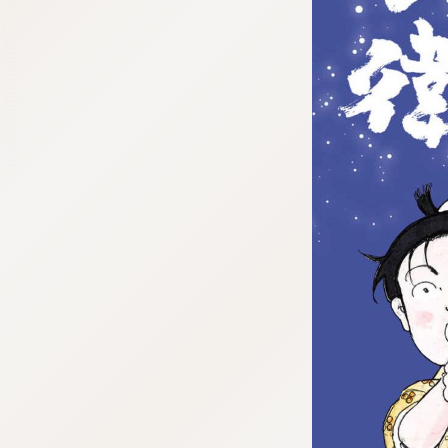
tqigf:5.916.4.673:bbb.ludtpluz.vn.oi