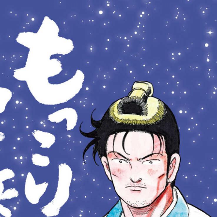
tqigf:5.916.4.673:bbb.ludtpluz.vn.oi