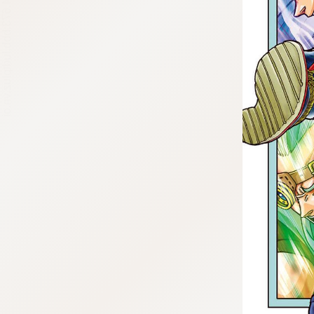
tqigf:5.916.4.673:bbb.ludtpluz.vn.oi