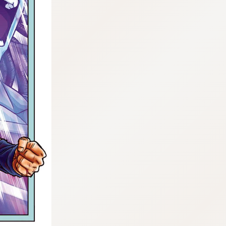
tqigf:5.916.4.673:bbb.ludtpluz.vn.oi