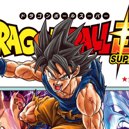
tqigf:5.916.4.673:bbb.ludtpluz.vn.oi