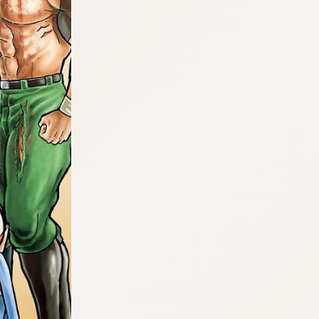
tqigf:5.916.4.673:bbb.ludtpluz.vn.oi