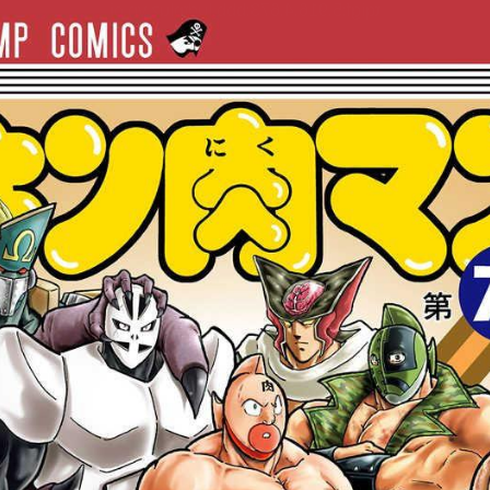
tqigf:5.916.4.673:bbb.ludtpluz.vn.oi