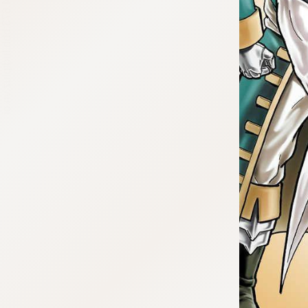
tqigf:5.916.4.673:bbb.ludtpluz.vn.oi