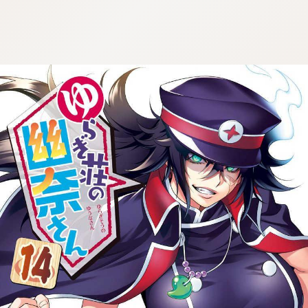
tqigf:5.916.4.673:bbb.ludtpluz.vn.oi
tqigf:5.916.4.673:bbb.ludtpluz.vn.oi
tqigf:5.916.4.673:bbb.ludtpluz.vn.oi