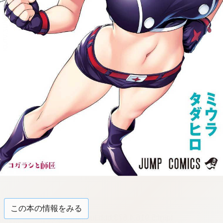
この本の情報をみる
tqigf:5.916.4.673:bbb.ludtpluz.vn.oi