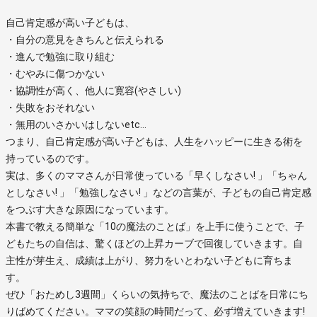
自己肯定感が高い子どもは、
・自分の意見をきちんと伝えられる
・進んで勉強に取り組む
・むやみに傷つかない
・協調性が高く、他人に寛容(やさしい)
・失敗をおそれない
・無用のいさかいはしないetc…
つまり、自己肯定感が高い子どもは、人生をハッピーに生きる術を
持っているのです。
実は、多くのママさんが日常使っている「早くしなさい! 」「ちゃん
としなさい! 」「勉強しなさい! 」などの言葉が、子どもの自己肯定感
をつぶす大きな原因になっています。
本書で教える簡単な「10の魔法のことば」を上手に使うことで、子
どもたちの自信は、驚くほどの上昇カーブで回復していきます。自
主性が芽生え、成績は上がり、努力をいとわない子どもに育ちま
す。
ぜひ「おためし3週間」くらいの気持ちで、魔法のことばを日常にち
りばめてください。ママの笑顔の時間だって、必ず増えていきます!