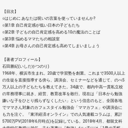
【目次】
○はじめに あなたは呪いの言葉を使っていませんか?
○第1章 自己肯定感が低い日本の子どもたち
○第2章 子どもの自己肯定感を高める10の魔法のことば
○第3章 悩めるママたちの相談室
○第4章 お母さんの自己肯定感も高めてしまいましょう
【著者プロフィール】
石田勝紀(いしだかつのり)
1968年、横浜市生まれ。20歳で学習塾を創業。これまで3500人以上
の生徒を直接指導する傍ら、講演会、セミナーなどを通じて、のべ5
万人以上の子どもたちを教えてきた。34歳で、都内中高一貫私立校
の常務理事に就き、経営、教育改革を敢行。現在は「日本から勉強
嫌いな子をひとり残らずなくしたい」という信念のもと、全国各地
でママさん対象のカフェスタイル勉強会「ママカフェ」や講演会に
も力を注ぐ。『東洋経済オンライン』での人気連載コラムは、累計
5700万PV(2018年6月時点)を記録している。2018年4月、都留文科
大学特任教授に就任。主な著書に『勉強しない子には「1冊の手帳」