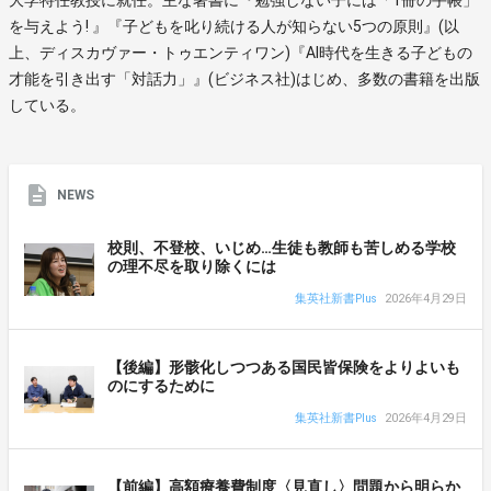
を与えよう! 』『子どもを叱り続ける人が知らない5つの原則』(以
上、ディスカヴァー・トゥエンティワン)『AI時代を生きる子どもの
才能を引き出す「対話力」』(ビジネス社)はじめ、多数の書籍を出版
している。
NEWS
校則、不登校、いじめ…生徒も教師も苦しめる学校
の理不尽を取り除くには
集英社新書Plus
2026年4月29日
【後編】形骸化しつつある国民皆保険をよりよいも
のにするために
集英社新書Plus
2026年4月29日
【前編】高額療養費制度〈見直し〉問題から明らか