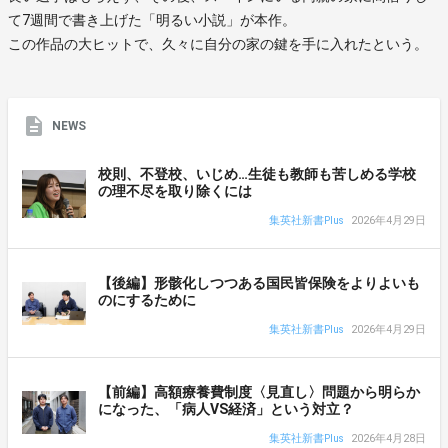
て7週間で書き上げた「明るい小説」が本作。
この作品の大ヒットで、久々に自分の家の鍵を手に入れたという。
NEWS
校則、不登校、いじめ…生徒も教師も苦しめる学校
の理不尽を取り除くには
集英社新書Plus
2026年4月29日
【後編】形骸化しつつある国民皆保険をよりよいも
のにするために
集英社新書Plus
2026年4月29日
【前編】高額療養費制度〈見直し〉問題から明らか
になった、「病人VS経済」という対立？
集英社新書Plus
2026年4月28日