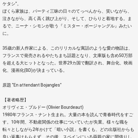
ケタシ"。
ぼくら家族は、パーティ三昧の日々のてっぺんから、笑いながら、
泣きながら、高く高く跳び上がり、そして、ひらりと着地する。ま
るで、ニーナ・シモンが歌う『ミスター・ボージャングル』みたい
に。
35歳の新人作家による、このリリカルな寓話のような愛の物語は、
フランスで発売されるやたちまち話題となり、文庫版も含め50万部
を超える大ヒットとなった。世界29カ国で翻訳され、舞台化、映画
化、漫画化(BD)が決まっている。
原題 "En attendant Bojangles"
【著者略歴】
オリヴィエ・ブルドー (Olivier Bourdeaut)
1980年フランス・ナント生まれ。大量の本を読んで青春時代をすご
す。10年間、不動産関係の仕事についていたが失業。様々な職を
転々としながら2年かけて「暗い小説」を書くも、どの出版社からも
良い返事はもらえず、その後、スペインにいる両親の家に間借りし