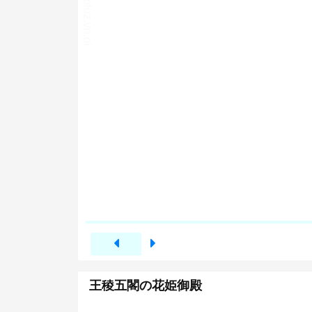
王稜五閣の花姫御殿