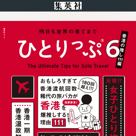
:692.15.691.973:bbb.ludtpluz.vn.oi
操作方法
:692.15.691.973:bbb.ludtpluz.vn.oi
:692.15.691.973:bbb.ludtpluz.vn.oi