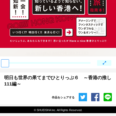
:692.15.691.973:bbb.ludtpluz.vn.oi
明日も世界の果てまでひとりっぷ６ ～香港の推し
111編～
作品をシェアする
共有
© SHUEISHA Inc. All Rights Reserved.
埋め込みコード